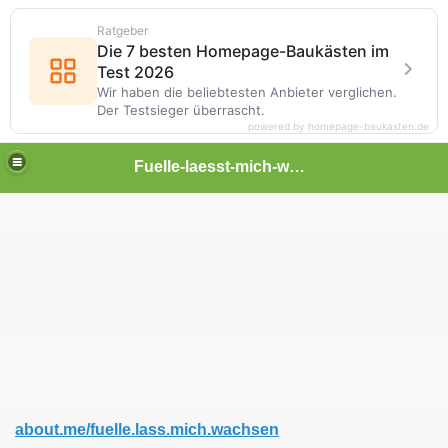
Ratgeber
Die 7 besten Homepage-Baukästen im
Test 2026
Wir haben die beliebtesten Anbieter verglichen.
Der Testsieger überrascht.
powered by homepage-baukasten.de
Fuelle-laesst-mich-wachsen
 möglich!
uch finden!
n Dein Netzwerk hinzufügen!
about.me/fuelle.lass.mich.wachsen