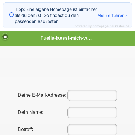
Tipp:
Eine eigene Homepage ist einfacher
als du denkst. So findest du den
Mehr erfahren ›
passenden Baukasten.
powered by homepage-baukasten.de
Fuelle-laesst-mich-wachsen
 möglich!
Deine E-Mail-Adresse:
uch finden!
Dein Name:
n Dein Netzwerk hinzufügen!
Betreff: