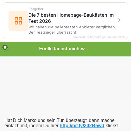
Ratgeber
Die 7 besten Homepage-Baukästen im
Test 2026
Wir haben die beliebtesten Anbieter verglichen.
Der Testsieger überrascht.
powered by homepage-baukasten.de
Fuelle-laesst-mich-wachsen
h Fülle selber zu wachsen!
Hat Dich Marko und sein Tun überzeugt
dann mache
einfach mit, indem Du hier
http://bit.ly/202Bewd
klickst!